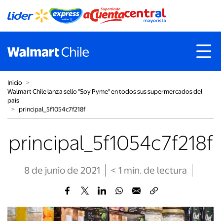
Inicio
˃
Walmart Chile lanza sello "Soy Pyme" en todos sus supermercados del
país
˃
principal_5f1054c7f218f
principal_5f1054c7f218f
8 de junio de 2021
< 1
min
. de lectura