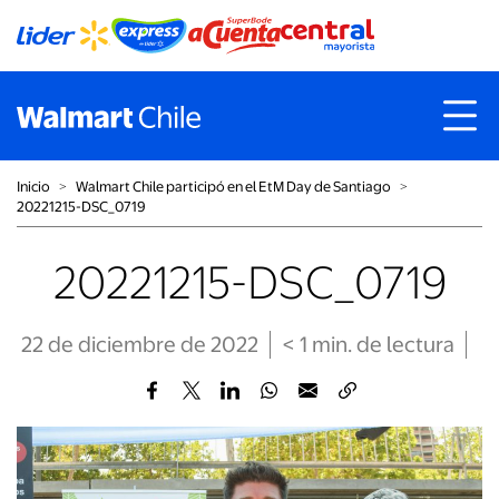
Inicio
˃
Walmart Chile participó en el EtM Day de Santiago
˃
20221215-DSC_0719
20221215-DSC_0719
22 de diciembre de 2022
< 1
min
. de lectura