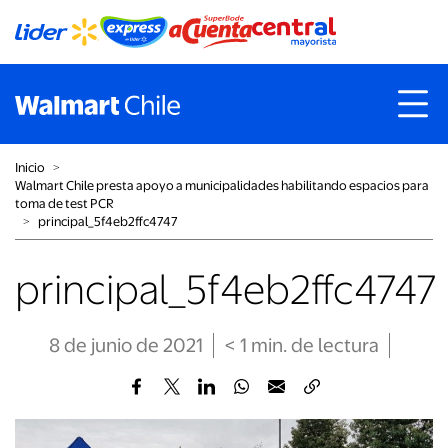
Inicio
˃
Walmart Chile presta apoyo a municipalidades habilitando espacios para
toma de test PCR
˃
principal_5f4eb2ffc4747
principal_5f4eb2ffc4747
8 de junio de 2021
< 1
min
. de lectura