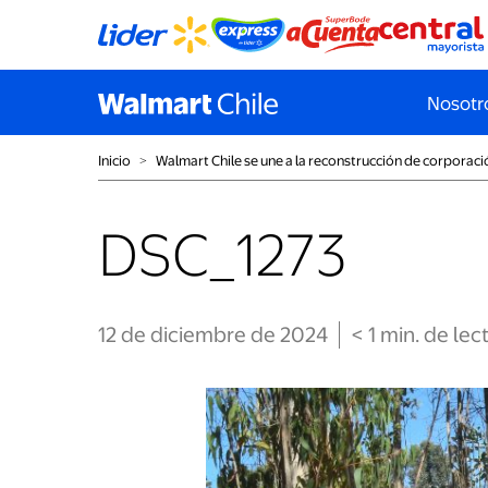
Nosotr
Inicio
˃
Walmart Chile se une a la reconstrucción de corporaci
DSC_1273
12 de diciembre de 2024
< 1
min
. de lec