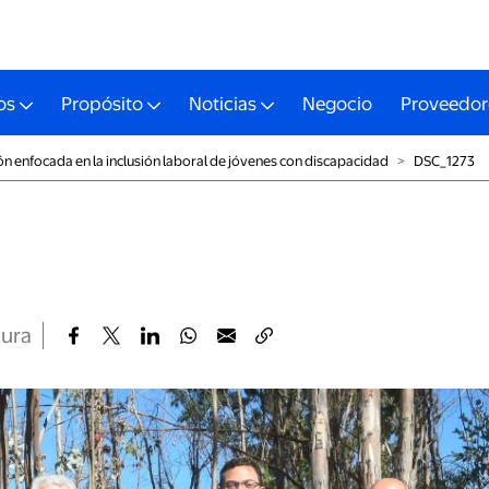
os
Propósito
Noticias
Negocio
Proveedor
ón enfocada en la inclusión laboral de jóvenes con discapacidad
˃
DSC_1273
tura