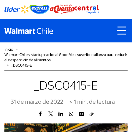
Inicio
˃
Walmart Chile y startup nacional GoodMeal suscriben alianza para reducir
el desperdicio de alimentos
˃
_DSC0415-E
_DSC0415-E
31 de marzo de 2022
< 1
min
. de lectura