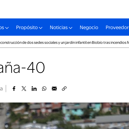
os
Propósito
Noticias
Negocio
Proveedor
nstrucción de dos sedes sociales y un jardín infantil en Biobío tras incendios f
aña-40
ra