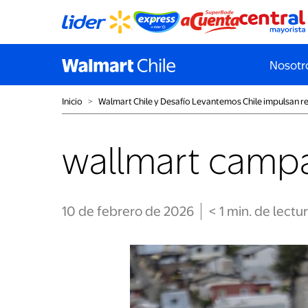
Nosotr
Inicio
˃
Walmart Chile y Desafío Levantemos Chile impulsan reco
wallmart camp
10 de febrero de 2026
< 1
min
. de lectu