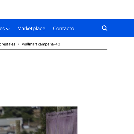
es
Marketplace
Contacto
orestales
˃
wallmart campaña-40