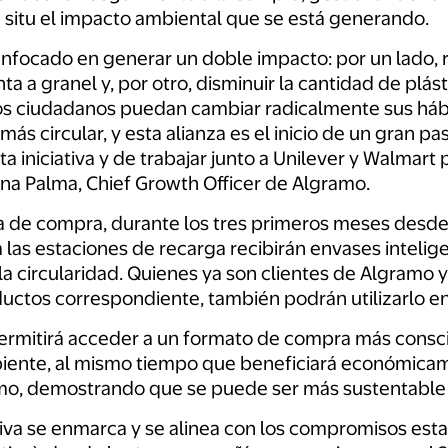
n situ el impacto ambiental que se está generando.
focado en generar un doble impacto: por un lado, re
 a granel y, por otro, disminuir la cantidad de plásti
os ciudadanos puedan cambiar radicalmente sus há
más circular, y esta alianza es el inicio de un gran p
ta iniciativa y de trabajar junto a Unilever y Walmart
na Palma, Chief Growth Officer de Algramo.
iva de compra, durante los tres primeros meses desde
 las estaciones de recarga recibirán envases intelig
 la circularidad. Quienes ya son clientes de Algramo
ductos correspondiente, también podrán utilizarlo e
ermitirá acceder a un formato de compra más consci
iente, al mismo tiempo que beneficiará económicam
, demostrando que se puede ser más sustentable y
tiva se enmarca y se alinea con los compromisos esta