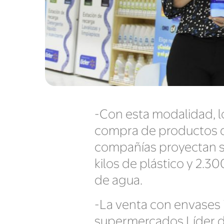
-Con esta modalidad, l
compra de productos d
compañías proyectan sa
kilos de plástico y 2.3
de agua.
-La venta con envases i
supermercados Líder de