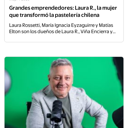
Grandes emprendedores: Laura R., la mujer
que transformó la pastelería chilena
Laura Rossetti, María Ignacia Eyzaguirre y Matías
Elton son los dueños de Laura R., Viña Encierra y
Cervecería del Puerto, respectivamente, y
comparten varios puntos en común: disfrutan
muchísimo de sus negocios, llevan años
sacándolos adelante, han aprendido a combinar
los tiempos para sus familias y los que requieren
las pymes y tienen sus productos en las góndolas
de supermercados Lider. Tres miradas de
personas mayores, con la expertise que da el paso
del tiempo.