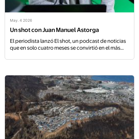
May. 4 2026
Un shot con Juan Manuel Astorga
El periodista lanzó El shot, un podcast de noticias
que en solo cuatro meses se convirtió en el más
escuchado del país. Aquí, en la primera entrevista
que da sobre su nuevo medio, habla del fracaso
que lo antecedió, la inteligencia artificial que lo
construyó, de PodMakers -su plataforma de
contenidos-, y los nuevos shots que se avizoran.