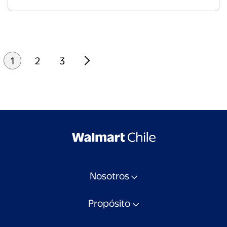
chilena que opera 100% con inteligencia artificial.
Su creación más conocida es Josefa Sorel, una
influencer que no existe pero que ya trabaja con
marcas, genera debate y acumula miles de
seguidores que saben (o no) que es IA. “Nosotros
nacimos bajo la esencia de que esto va a causar
1
2
3
polémica, pero también es el futuro”, señala.
Nosotros
Propósito