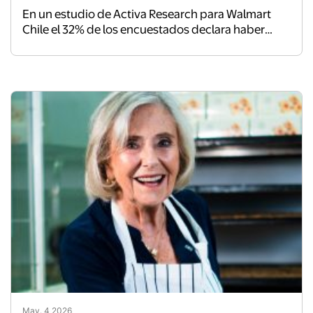
En un estudio de Activa Research para Walmart
Chile el 32% de los encuestados declara haber
mejorado su alimentación. Los cambios reflejan
una transición clara hacia hábitos saludables: más
proteínas y desayunos prácticos, mayor consumo
de frutas, verduras, huevos y palta, y menor
ingesta de pan, pastelería y alcohol. El cambio es
más marcado en mujeres y en la Región
Metropolitana y zona Sur y entre las nuevas
tendencias, destaca la dieta flexitariana.
May. 4 2026